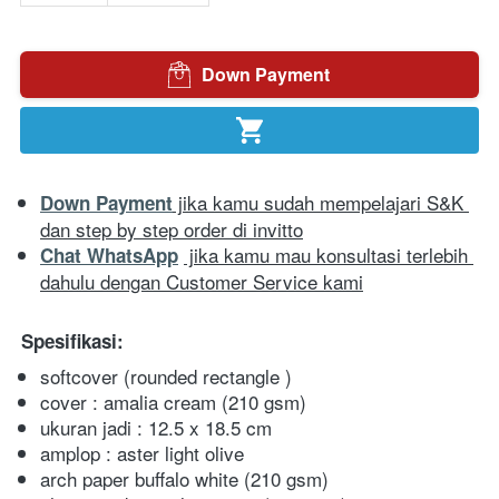
Down Payment
`
`
 jika kamu sudah mempelajari S&K 
Down Payment
dan step by step order di invitto
 jika kamu mau konsultasi terlebih 
Chat WhatsApp
dahulu dengan Customer Service kami
Spesifikasi:  
softcover (rounded rectangle )
cover : amalia cream (210 gsm)
ukuran jadi : 12.5 x 18.5 cm
amplop : aster light olive
arch paper buffalo white (210 gsm)