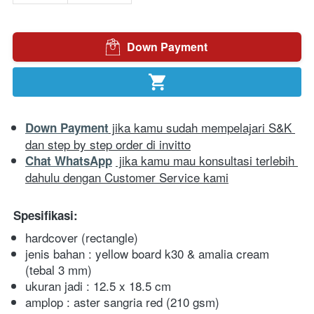
Down Payment
`
`
 jika kamu sudah mempelajari S&K 
Down Payment
dan step by step order di invitto
 jika kamu mau konsultasi terlebih 
Chat WhatsApp
dahulu dengan Customer Service kami
Spesifikasi:
hardcover (rectangle) 
jenis bahan : yellow board k30 & amalia cream 
(tebal 3 mm)
ukuran jadi : 12.5 x 18.5 cm
amplop : aster sangria red (210 gsm)