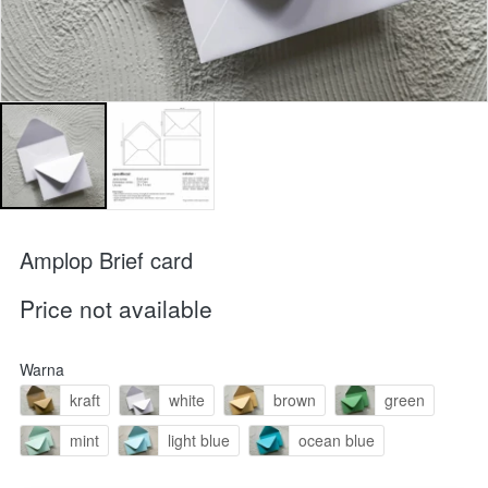
Amplop Brief card
Price not available
Warna
kraft
white
brown
green
mint
light blue
ocean blue