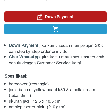
Down Payment
`
`
 jika kamu sudah mempelajari S&K 
Down Payment
dan step by step order di invitto
 jika kamu mau konsultasi terlebih 
Chat WhatsApp
dahulu dengan Customer Service kami
Spesifikasi:
hardcover
(rectangle)
jenis bahan : yellow board k30 & amelia cream
(tebal 3mm)
ukuran jadi : 12.5 x 18.5 cm
amplop : aster pink 
(210 gsm)