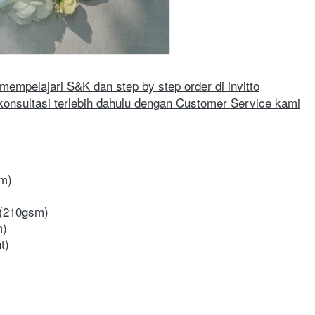
mempelajari S&K dan step by step order di invitto
konsultasi terlebih dahulu dengan Customer Service kami
sm)
e (210gsm)
m)
t)