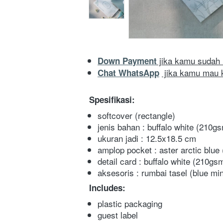
 jika kamu sudah 
Down Payment
 jika kamu mau 
Chat WhatsApp
Spesifikasi:  
softcover (rectangle)
jenis bahan : buffalo white (210g
ukuran jadi : 12.5x18.5 cm
amplop pocket : aster arctic blu
detail card : buffalo white (210gs
aksesoris : rumbai tasel (blue min
Includes:   
plastic packaging
guest label