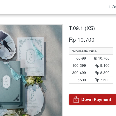
LO
T.09.1 (XS)
Rp 10.700
Wholesale Price
60-99
Rp 10.700
100-299
Rp 9.100
300-499
Rp 8.300
>500
Rp 7.500
Down Payment
`