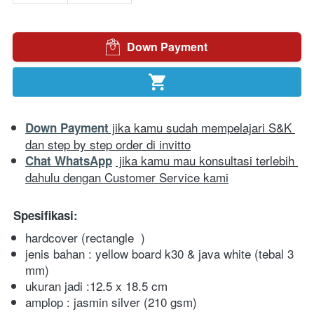
Down Payment
`
`
 jika kamu sudah mempelajari S&K 
Down Payment
dan step by step order di invitto
 jika kamu mau konsultasi terlebih 
Chat WhatsApp
dahulu dengan Customer Service kami
Spesifikasi:
hardcover (rectangle
  )
jenis bahan : yellow board k30 & java white (tebal 3 
mm)
ukuran jadi :12.5 x 18.5 cm
amplop : jasmin silver (210 gsm)